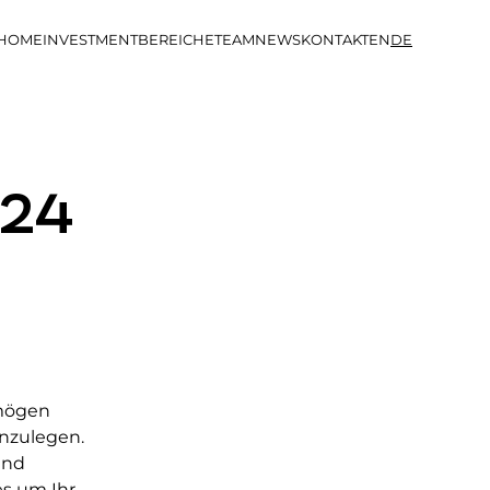
HOME
INVESTMENTBEREICHE
TEAM
NEWS
KONTAKT
EN
DE
024
rmögen
anzulegen.
und
es um Ihr