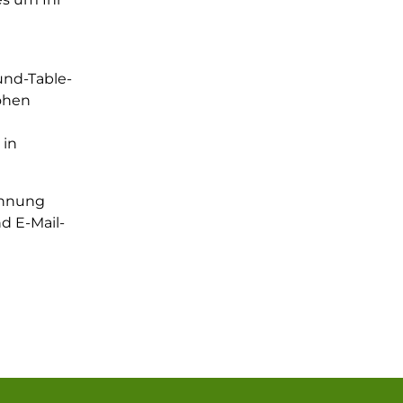
und-Table-
hohen
 in
chnung
d E-Mail-