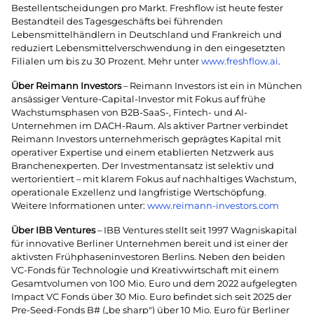
Bestellentscheidungen pro Markt. Freshflow ist heute fester
Bestandteil des Tagesgeschäfts bei führenden
Lebensmittelhändlern in Deutschland und Frankreich und
reduziert Lebensmittelverschwendung in den eingesetzten
Filialen um bis zu 30 Prozent. Mehr unter
www.freshflow.ai
.
Über Reimann Investors
– Reimann Investors ist ein in München
ansässiger Venture-Capital-Investor mit Fokus auf frühe
Wachstumsphasen von B2B-SaaS-, Fintech- und AI-
Unternehmen im DACH-Raum. Als aktiver Partner verbindet
Reimann Investors unternehmerisch geprägtes Kapital mit
operativer Expertise und einem etablierten Netzwerk aus
Branchenexperten. Der Investmentansatz ist selektiv und
wertorientiert – mit klarem Fokus auf nachhaltiges Wachstum,
operationale Exzellenz und langfristige Wertschöpfung.
Weitere Informationen unter:
www.reimann-investors.com
Über IBB Ventures
– IBB Ventures stellt seit 1997 Wagniskapital
für innovative Berliner Unternehmen bereit und ist einer der
aktivsten Frühphaseninvestoren Berlins. Neben den beiden
VC-Fonds für Technologie und Kreativwirtschaft mit einem
Gesamtvolumen von 100 Mio. Euro und dem 2022 aufgelegten
Impact VC Fonds über 30 Mio. Euro befindet sich seit 2025 der
Pre-Seed-Fonds B# („be sharp") über 10 Mio. Euro für Berliner