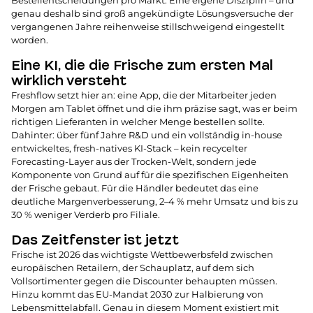
Bestellentscheidungen pro Markt. Eine eigene Disziplin – und
genau deshalb sind groß angekündigte Lösungsversuche der
vergangenen Jahre reihenweise stillschweigend eingestellt
worden.
Eine KI, die die Frische zum ersten Mal
wirklich versteht
Freshflow setzt hier an: eine App, die der Mitarbeiter jeden
Morgen am Tablet öffnet und die ihm präzise sagt, was er beim
richtigen Lieferanten in welcher Menge bestellen sollte.
Dahinter: über fünf Jahre R&D und ein vollständig in-house
entwickeltes, fresh-natives KI-Stack – kein recycelter
Forecasting-Layer aus der Trocken-Welt, sondern jede
Komponente von Grund auf für die spezifischen Eigenheiten
der Frische gebaut. Für die Händler bedeutet das eine
deutliche Margenverbesserung, 2–4 % mehr Umsatz und bis zu
30 % weniger Verderb pro Filiale.
Das Zeitfenster ist jetzt
Frische ist 2026 das wichtigste Wettbewerbsfeld zwischen
europäischen Retailern, der Schauplatz, auf dem sich
Vollsortimenter gegen die Discounter behaupten müssen.
Hinzu kommt das EU-Mandat 2030 zur Halbierung von
Lebensmittelabfall. Genau in diesem Moment existiert mit