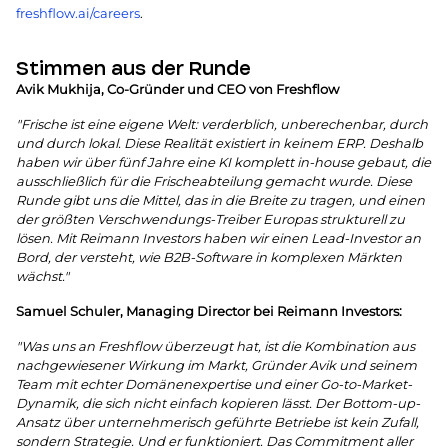
freshflow.ai/careers
.
Stimmen aus der Runde
Avik Mukhija, Co-Gründer und CEO von Freshflow
"Frische ist eine eigene Welt: verderblich, unberechenbar, durch
und durch lokal. Diese Realität existiert in keinem ERP. Deshalb
haben wir über fünf Jahre eine KI komplett in-house gebaut, die
ausschließlich für die Frischeabteilung gemacht wurde. Diese
Runde gibt uns die Mittel, das in die Breite zu tragen, und einen
der größten Verschwendungs-Treiber Europas strukturell zu
lösen. Mit Reimann Investors haben wir einen Lead-Investor an
Bord, der versteht, wie B2B-Software in komplexen Märkten
wächst."
Samuel Schuler, Managing Director bei Reimann Investors:
"Was uns an Freshflow überzeugt hat, ist die Kombination aus
nachgewiesener Wirkung im Markt, Gründer Avik und seinem
Team mit echter Domänenexpertise und einer Go-to-Market-
Dynamik, die sich nicht einfach kopieren lässt. Der Bottom-up-
Ansatz über unternehmerisch geführte Betriebe ist kein Zufall,
sondern Strategie. Und er funktioniert. Das Commitment aller