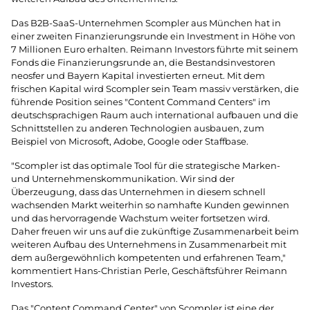
Das B2B-SaaS-Unternehmen Scompler aus München hat in
einer zweiten Finanzierungs­runde ein Invest­ment in Höhe von
7 Millionen Euro erhalten. Reimann Investors führte mit seinem
Fonds die Finanzierungsrunde an, die Bestands­investoren
neosfer und Bayern Kapital investierten erneut. Mit dem
frischen Kapital wird Scompler sein Team massiv verstärken, die
führende Position seines "Content Command Centers" im
deutschsprachigen Raum auch international aufbauen und die
Schnittstellen zu anderen Techno­logien ausbauen, zum
Beispiel von Microsoft, Adobe, Google oder Staffbase.
"Scompler ist das optimale Tool für die strategische Marken-
und Unternehmenskommunikation. Wir sind der
Überzeugung, dass das Unter­nehmen in diesem schnell
wachsenden Markt weiterhin so namhafte Kunden gewinnen
und das hervorra­gende Wachstum weiter fortsetzen wird.
Daher freuen wir uns auf die zukünftige Zusammenarbeit beim
weiteren Aufbau des Unternehmens in Zusammenarbeit mit
dem außergewöhnlich kompetenten und erfahrenen Team,"
kommentiert Hans-Christian Perle, Geschäftsführer Reimann
Investors.
Das "Content Command Center" von Scompler ist eine der