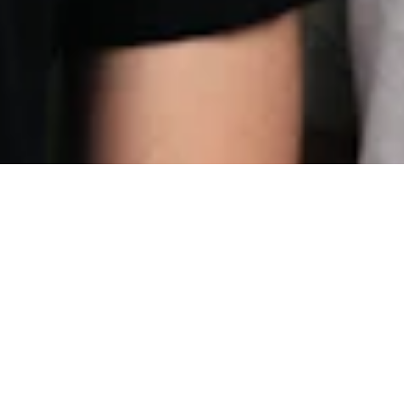
Sastrify
Sastrify ist eine ganzheitliche Plattform, die den
gesamten Software-Einkauf und das Management
visualisiert, zentralisiert und automatisiert, um
Unternehmen Zeit zu sparen, Risiken zu reduzieren
und Geld zu sparen.
Der Einkauf von SaaS-Lösungen kann mühsam und